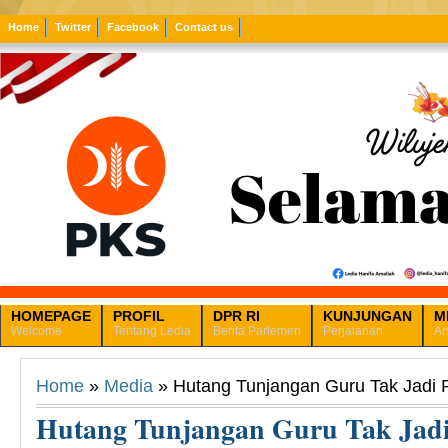
Home
Twitter
Facebook
Contact us
HOMEPAGE
PROFIL
DPR RI
KUNJUNGAN
M
Welcome
Tentang Ledia
Berita Parlemen
Perjalanan
Ar
Home
»
Media
» Hutang Tunjangan Guru Tak Jadi Pr
Hutang Tunjangan Guru Tak Jadi 