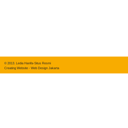
© 2013.
Ledia Hanifa-Situs Resmi
Creating Website
-
Web Design Jakarta