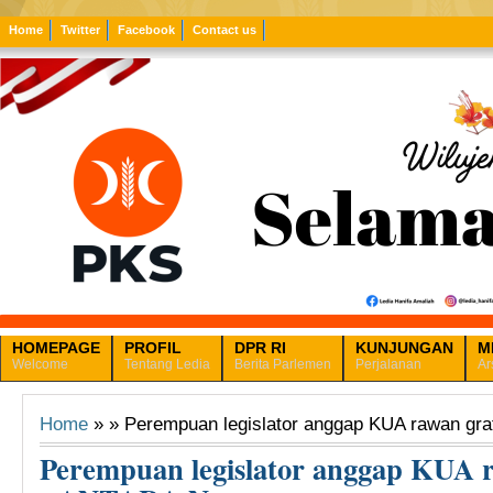
Home
Twitter
Facebook
Contact us
HOMEPAGE
PROFIL
DPR RI
KUNJUNGAN
M
Welcome
Tentang Ledia
Berita Parlemen
Perjalanan
Ar
Home
» » Perempuan legislator anggap KUA rawan gra
Perempuan legislator anggap KUA ra