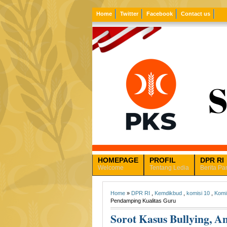
Home
Twitter
Facebook
Contact us
HOMEPAGE
PROFIL
DPR RI
Welcome
Tentang Ledia
Berita Pa
Home
»
DPR RI
,
Kemdikbud
,
komisi 10
,
Komi
Pendamping Kualitas Guru
Sorot Kasus Bullying, 