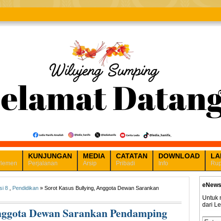
KUNJUNGAN
MEDIA
CATATAN
DOWNLOAD
LA
rlemen
Perjalanan
Arsip
Pribadi
Info
Rup
eNews
si 8
,
Pendidikan
» Sorot Kasus Bullying, Anggota Dewan Sarankan
Untuk 
dari L
Anggota Dewan Sarankan Pendamping