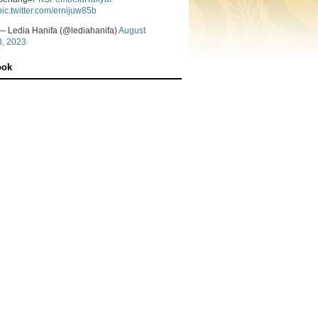
pic.twitter.com/ernijuw85b
— Ledia Hanifa (@lediahanifa)
August
8, 2023
ook