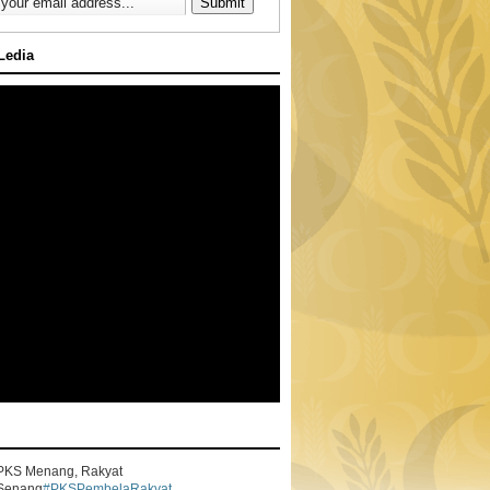
 Ledia
PKS Menang, Rakyat
Senang
#PKSPembelaRakyat