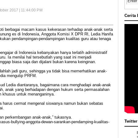
tober 2017 | 11:44:00 PM
Cerita
 berbagai macam kasus kekerasan terhadap anak-anak serta
gunung es di Indonesia, Anggota Komisi X DPR RI, Ledia Hanifa
kukan pendampingan-pendampingan kualitas guru atau tenaga
gajar di Indonesia kebanyakan hanya terlatih administratif
ru. Ia menilai hal tersebutlah yang saat ini menjadi
nggap biasa saja dan dijalani bukan karena keinginan.
ahlah jadi guru, sehingga ya tidak bisa memerhatikan anak-
Ledia mengutip PRFM.
sud Ledia diantaranya, bagaimana cara menghadapi anak-anak
lah, anak yang berhadapan dengan hukum serta permasalahan
 khusus untuk menanganinya.
 juga harus cermat mengenal siswanya namun bukan sebatas
ai.
an perkembangan anak-anak,” tukasnya.
Twitter
-kasus-bullying-anggota-dewan-sarankan-pendamping-kualitas-