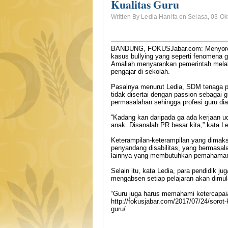
Kualitas Guru
Written By Ledia Hanifa on Selasa, 03 Ok
BANDUNG, FOKUSJabar.com: Menyoroti
kasus bullying yang seperti fenomena 
Amaliah menyarankan pemerintah mela
pengajar di sekolah.
Pasalnya menurut Ledia, SDM tenaga pen
tidak disertai dengan passion sebagai gu
permasalahan sehingga profesi guru dia
“Kadang kan daripada ga ada kerjaan ud
anak. Disanalah PR besar kita,” kata 
Keterampilan-keterampilan yang dimak
penyandang disabilitas, yang bermasa
lainnya yang membutuhkan pemahaman
Selain itu, kata Ledia, para pendidik
mengabsen setiap pelajaran akan dimul
“Guru juga harus memahami ketercapai
http://fokusjabar.com/2017/07/24/sorot
guru/