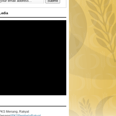
 Ledia
PKS Menang, Rakyat
Senang
#PKSPembelaRakyat