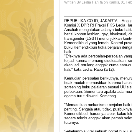
Written By Ledia Hanifa on Kamis, 01 Feb
REPUBLIKA.CO.ID, JAKARTA -- Anggo
Komisi X DPR RI Fraksi PKS Ledia Han
Amaliah mengatakan adanya buku balit
berisi konten lesbian, gay, biseksual, d
transgender (LGBT) menunjukkan kontr
Kemendikbud yang lemah. Kontrol pusa
buku Kemendikbun tidka berjalan deng
baik.
"Efeknya ada persoalan-persoalan yang
terjadi karena memang diselesaikan, s
akan jadi terulang enggak cuma satu-d
kali," kata Ledia, Rabu (3/12).
Kemudian persoalan berikutnya, menuru
tidak mudah memastikan karerna harus
screening buku pejalaran sesuai UU si
perbukuan. Sementara apabila ada mua
agama turut diawasi Kemenag.
"Memastikan mekanisme berjalan baik i
penting. Sengaja atau tidak, pusbuknya
Kemendikbud, harusnya clear, kalau lol
secara teknis enggak akan pernah seles
tuturnya.
Sebelumnya viral sebuah potret buku u