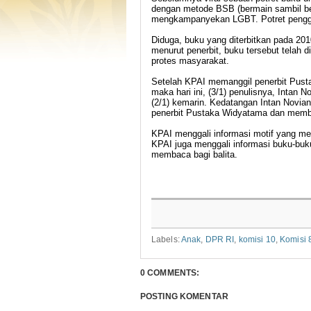
dengan metode BSB (bermain sambil bel
mengkampanyekan LGBT. Potret penggal
Diduga, buku yang diterbitkan pada 20
menurut penerbit, buku tersebut telah d
protes masyarakat.
Setelah KPAI memanggil penerbit Pusta
maka hari ini, (3/1) penulisnya, Inta
(2/1) kemarin. Kedatangan Intan Novian
penerbit Pustaka Widyatama dan membac
KPAI menggali informasi motif yang m
KPAI juga menggali informasi buku-buk
membaca bagi balita.
Labels:
Anak
,
DPR RI
,
komisi 10
,
Komisi 
0 COMMENTS:
POSTING KOMENTAR