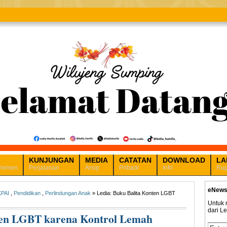
KUNJUNGAN
MEDIA
CATATAN
DOWNLOAD
LA
rlemen
Perjalanan
Arsip
Pribadi
Info
Rup
eNews
KPAI
,
Pendidikan
,
Perlindungan Anak
» Ledia: Buku Balita Konten LGBT
Untuk 
dari L
ten LGBT karena Kontrol Lemah