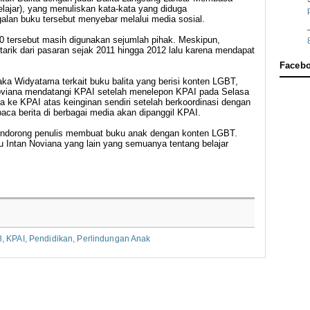
ajar), yang menuliskan kata-kata yang diduga
an buku tersebut menyebar melalui media sosial.
10 tersebut masih digunakan sejumlah pihak. Meskipun,
itarik dari pasaran sejak 2011 hingga 2012 lalu karena mendapat
Faceb
ka Widyatama terkait buku balita yang berisi konten LGBT,
n Noviana mendatangi KPAI setelah menelepon KPAI pada Selasa
a ke KPAI atas keinginan sendiri setelah berkoordinasi dengan
a berita di berbagai media akan dipanggil KPAI.
endorong penulis membuat buku anak dengan konten LGBT.
u Intan Noviana yang lain yang semuanya tentang belajar
8
,
KPAI
,
Pendidikan
,
Perlindungan Anak