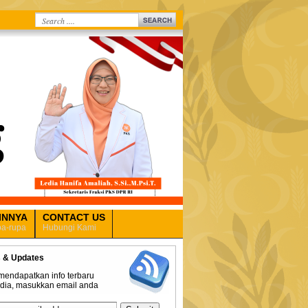
INNYA
CONTACT US
a-rupa
Hubungi Kami
 & Updates
mendapatkan info terbaru
edia, masukkan email anda