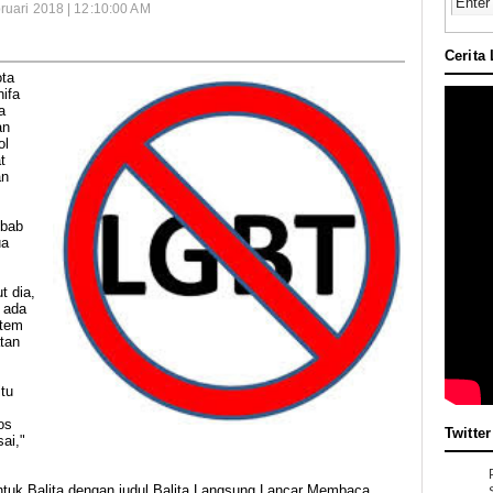
ruari 2018 | 12:10:00 AM
Cerita
ta
ifa
a
an
ol
t
an
ebab
ua
t dia,
 ada
stem
tan
tu
os
Twitter
ai,"
ntuk Balita dengan judul Balita Langsung Lancar Membaca