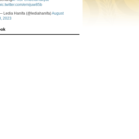
pic.twitter.com/ernijuw85b
— Ledia Hanifa (@lediahanifa)
August
8, 2023
ook