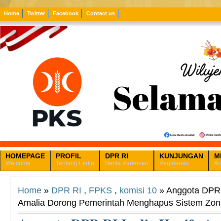
Home
Twitter
Facebook
Contact us
HOMEPAGE
PROFIL
DPR RI
KUNJUNGAN
M
Welcome
Tentang Ledia
Berita Parlemen
Perjalanan
Ar
Home
»
DPR RI
,
FPKS
,
komisi 10
» Anggota DPR 
Amalia Dorong Pemerintah Menghapus Sistem Zon