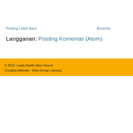
Posting Lebih Baru
Beranda
Langganan:
Posting Komentar (Atom)
© 2013.
Ledia Hanifa-Situs Resmi
Creating Website
-
Web Design Jakarta