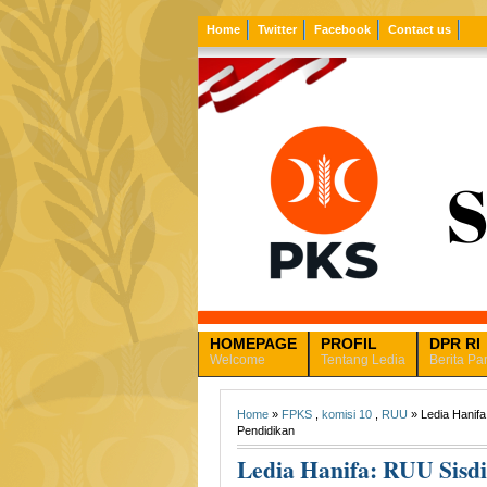
Home
Twitter
Facebook
Contact us
HOMEPAGE
PROFIL
DPR RI
Welcome
Tentang Ledia
Berita Pa
Home
»
FPKS
,
komisi 10
,
RUU
» Ledia Hanif
Pendidikan
Ledia Hanifa: RUU Sisd