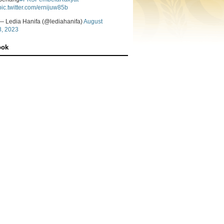
pic.twitter.com/ernijuw85b
— Ledia Hanifa (@lediahanifa)
August
8, 2023
ook