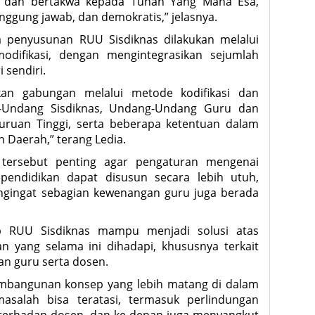
n dan bertakwa kepada Tuhan Yang Maha Esa,
anggung jawab, dan demokratis,” jelasnya.
penyusunan RUU Sisdiknas dilakukan melalui
modifikasi, dengan mengintegrasikan sejumlah
i sendiri.
kan gabungan melalui metode kodifikasi dan
g-Undang Sisdiknas, Undang-Undang Guru dan
ruan Tinggi, serta beberapa ketentuan dalam
Daerah,” terang Ledia.
tersebut penting agar pengaturan mengenai
pendidikan dapat disusun secara lebih utuh,
engingat sebagian kewenangan guru juga berada
ap RUU Sisdiknas mampu menjadi solusi atas
n yang selama ini dihadapi, khususnya terkait
an guru serta dosen.
bangunan konsep yang lebih matang di dalam
asalah bisa teratasi, termasuk perlindungan