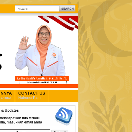
INNYA
CONTACT US
a-rupa
Hubungi Kami
 & Updates
mendapatkan info terbaru
edia, masukkan email anda