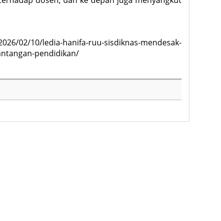
 terhadap dosen, dan ke depan juga menyangkut
/2026/02/10/ledia-hanifa-ruu-sisdiknas-mendesak-
antangan-pendidikan/