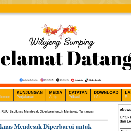
KUNJUNGAN
MEDIA
CATATAN
DOWNLOAD
LA
rlemen
Perjalanan
Arsip
Pribadi
Info
Rup
eNews
a: RUU Sisdiknas Mendesak Diperbarui untuk Menjawab Tantangan
Untuk 
dari L
iknas Mendesak Diperbarui untuk