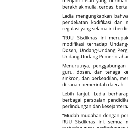
menjadi insan yang berima
berakhlak mulia, cerdas, bert
Ledia mengungkapkan bahwa 
pendekatan kodifikasi dan 
regulasi yang selama ini berdir
“RUU Sisdiknas ini merupa
modifikasi terhadap Undan
Dosen, Undang-Undang Pergu
Undang-Undang Pemerintahan 
Menurutnya, penggabungan 
guru, dosen, dan tenaga ke
sinkron, dan berkeadilan, m
di ranah pemerintah daerah.
Lebih lanjut, Ledia berhar
berbagai persoalan pendidika
perlindungan dan kesejahtera
“Mudah-mudahan dengan pem
RUU Sisdiknas ini, semua m