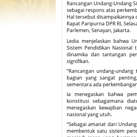
Rancangan Undang-Undang Sis
sebagai respons atas perkemb
Hal tersebut disampaikannya d
Rapat Paripurna DPR RI, Selas
Parlemen, Senayan, Jakarta.
Ledia menjelaskan bahwa U
Sistem Pendidikan Nasional t
dinamika dan tantangan pen
signifikan.
“Rancangan undang-undang te
bagian yang sangat pentin
sementara ada perkembangan d
Ia menegaskan bahwa pem
konstitusi sebagaimana dia
menegaskan kewajiban nega
nasional yang utuh.
“Sebagai amanat dari Undang-
membentuk satu sistem pend