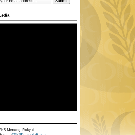
 Ledia
PKS Menang, Rakyat
Senang
#PKSPembelaRakyat