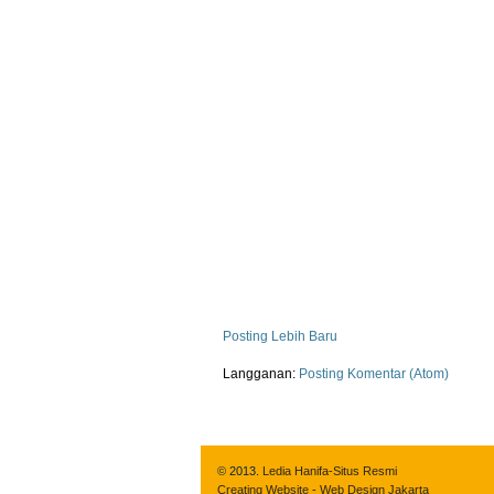
Posting Lebih Baru
Langganan:
Posting Komentar (Atom)
© 2013.
Ledia Hanifa-Situs Resmi
Creating Website
-
Web Design Jakarta