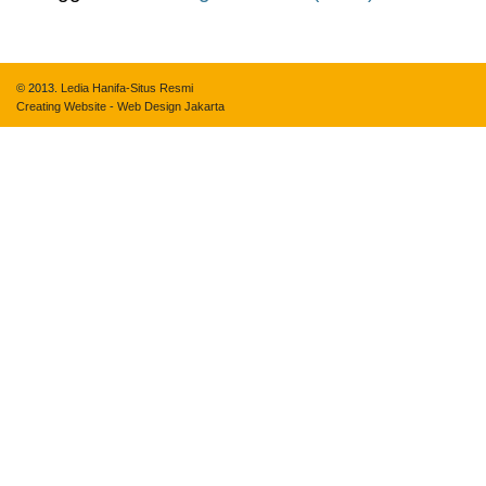
© 2013.
Ledia Hanifa-Situs Resmi
Creating Website
-
Web Design Jakarta