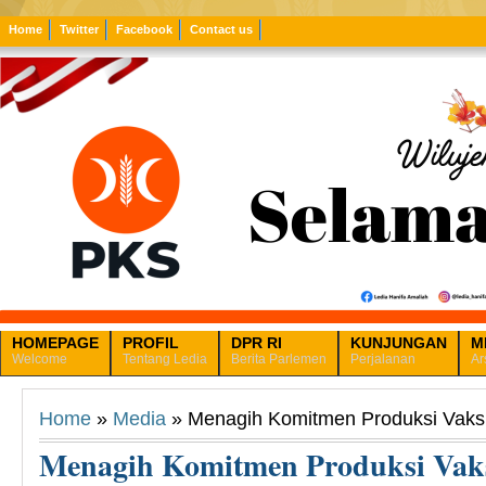
Home
Twitter
Facebook
Contact us
HOMEPAGE
PROFIL
DPR RI
KUNJUNGAN
M
Welcome
Tentang Ledia
Berita Parlemen
Perjalanan
Ar
Home
»
Media
» Menagih Komitmen Produksi Vaksi
Menagih Komitmen Produksi Vaks