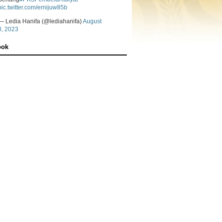
pic.twitter.com/ernijuw85b
— Ledia Hanifa (@lediahanifa)
August
8, 2023
ook