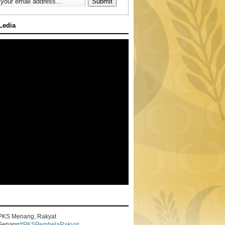
 Ledia
PKS Menang, Rakyat
Senang
#PKSPembelaRakyat