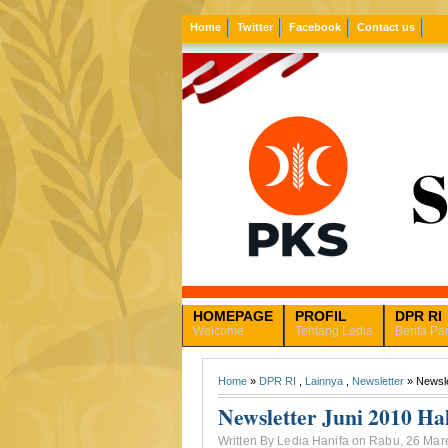
Home
Twitter
Facebook
Contact us
HOMEPAGE
PROFIL
DPR RI
Welcome
Tentang Ledia
Berita Pa
Home
»
DPR RI
,
Lainnya
,
Newsletter
» Newsle
Newsletter Juni 2010 H
Written By Ledia Hanifa on Rabu, 26 Mar