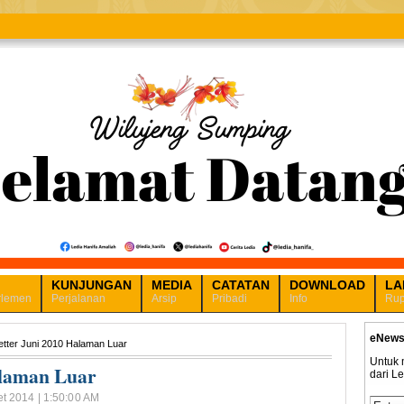
KUNJUNGAN
MEDIA
CATATAN
DOWNLOAD
LA
rlemen
Perjalanan
Arsip
Pribadi
Info
Rup
eNews
tter Juni 2010 Halaman Luar
Untuk 
alaman Luar
dari L
et 2014 | 1:50:00 AM