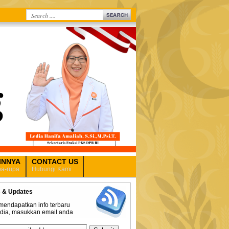
INNYA
CONTACT US
a-rupa
Hubungi Kami
 & Updates
mendapatkan info terbaru
edia, masukkan email anda