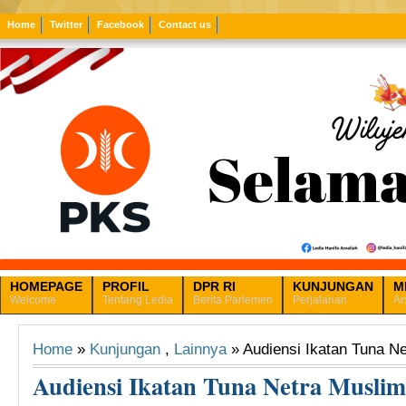
Home
Twitter
Facebook
Contact us
HOMEPAGE
PROFIL
DPR RI
KUNJUNGAN
M
Welcome
Tentang Ledia
Berita Parlemen
Perjalanan
Ar
Home
»
Kunjungan
,
Lainnya
» Audiensi Ikatan Tuna Ne
Audiensi Ikatan Tuna Netra Muslim