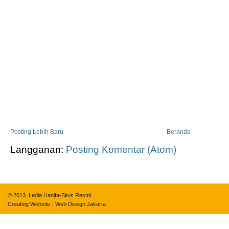
Posting Lebih Baru
Beranda
Langganan:
Posting Komentar (Atom)
© 2013.
Ledia Hanifa-Situs Resmi
Creating Website
-
Web Design Jakarta