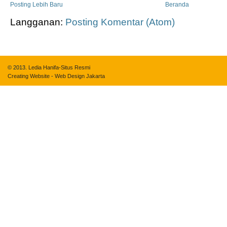
Posting Lebih Baru
Beranda
Langganan:
Posting Komentar (Atom)
© 2013.
Ledia Hanifa-Situs Resmi
Creating Website
-
Web Design Jakarta