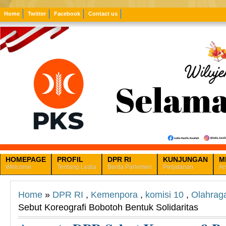
Home
Twitter
Facebook
Contact us
HOMEPAGE
PROFIL
DPR RI
KUNJUNGAN
M
Welcome
Tentang Ledia
Berita Parlemen
Perjalanan
Ar
Home
»
DPR RI
,
Kemenpora
,
komisi 10
,
Olahrag
Sebut Koreografi Bobotoh Bentuk Solidaritas