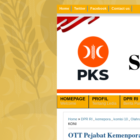
Home
Twitter
Facebook
Contact us
HOMEPAGE
PROFIL
DPR RI
Welcome
Tentang Ledia
Berita Pa
Home
»
DPR RI
,
kemepora
,
komisi 10
,
Olahr
KONI
OTT Pejabat Kemenpora