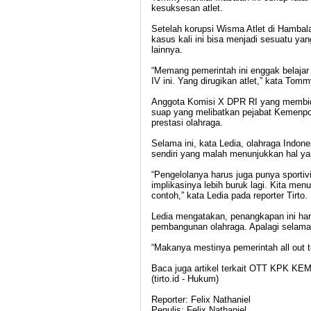
kesuksesan atlet.
Setelah korupsi Wisma Atlet di Hamba
kasus kali ini bisa menjadi sesuatu ya
lainnya.
“Memang pemerintah ini enggak belajar d
IV ini. Yang dirugikan atlet,” kata Tomm
Anggota Komisi X DPR RI yang membid
suap yang melibatkan pejabat Kemenpo
prestasi olahraga.
Selama ini, kata Ledia, olahraga Indone
sendiri yang malah menunjukkan hal yang
“Pengelolanya harus juga punya sportiv
implikasinya lebih buruk lagi. Kita menu
contoh,” kata Ledia pada reporter Tirto.
Ledia mengatakan, penangkapan ini har
pembangunan olahraga. Apalagi selama 
“Makanya mestinya pemerintah all out te
Baca juga artikel terkait OTT KPK KEM
(tirto.id - Hukum)
Reporter: Felix Nathaniel
Penulis: Felix Nathaniel