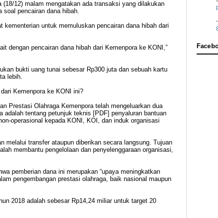
 (18/12) malam mengatakan ada transaksi yang dilakukan
 soal pencairan dana hibah.
at kementerian untuk memuluskan pencairan dana hibah dari
Faceb
erkait dengan pencairan dana hibah dari Kemenpora ke KONI,”
ukan bukti uang tunai sebesar Rp300 juta dan sebuah kartu
a lebih.
 dari Kemenpora ke KONI ini?
tan Prestasi Olahraga Kemenpora telah mengeluarkan dua
ma adalah tentang petunjuk teknis [PDF] penyaluran bantuan
non-operasional kepada KONI, KOI, dan induk organisasi
an melalui transfer ataupun diberikan secara langsung. Tujuan
dalah membantu pengelolaan dan penyelenggaraan organisasi,
ahwa pemberian dana ini merupakan “upaya meningkatkan
 dalam pengembangan prestasi olahraga, baik nasional maupun
hun 2018 adalah sebesar Rp14,24 miliar untuk target 20