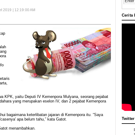
et 2019 | 12:19:00 AM
Cerita
i
kap
alah
dang
pora
nfo
etaris
arta,
wa KPK, yaitu Deputi IV Kemenpora Mulyana, seorang pejabat
dahara yang merupakan eselon IV, dan 2 pejabat Kemenpora
i bagaimana keterlibatan jajaran di Kemenpora itu. “Saya
Twitter
'casenya' apa belum tahu,” kata Gatot.
a Gatot menambahkan.