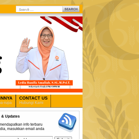
INNYA
CONTACT US
a-rupa
Hubungi Kami
 & Updates
mendapatkan info terbaru
edia, masukkan email anda