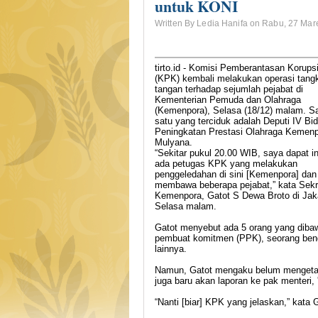
untuk KONI
Written By Ledia Hanifa on Rabu, 27 Mar
tirto.id - Komisi Pemberantasan Korups
(KPK) kembali melakukan operasi tang
tangan terhadap sejumlah pejabat di
Kementerian Pemuda dan Olahraga
(Kemenpora), Selasa (18/12) malam. S
satu yang terciduk adalah Deputi IV Bi
Peningkatan Prestasi Olahraga Kemen
Mulyana.
“Sekitar pukul 20.00 WIB, saya dapat i
ada petugas KPK yang melakukan
penggeledahan di sini [Kemenpora] dan
membawa beberapa pejabat,” kata Sekr
Kemenpora, Gatot S Dewa Broto di Jak
Selasa malam.
Gatot menyebut ada 5 orang yang diba
pembuat komitmen (PPK), seorang ben
lainnya.
Namun, Gatot mengaku belum mengetahu
juga baru akan laporan ke pak menteri, 
“Nanti [biar] KPK yang jelaskan,” kat