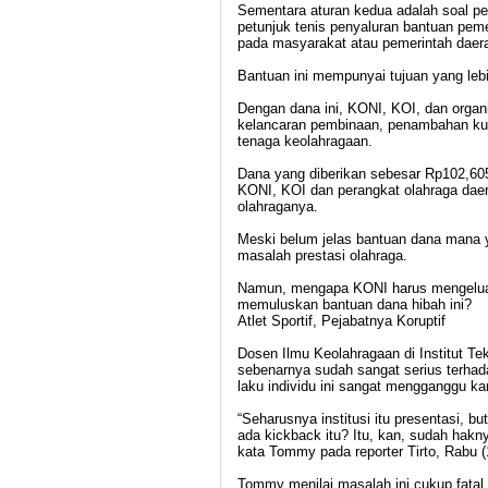
Sementara aturan kedua adalah soal pe
petunjuk tenis penyaluran bantuan peme
pada masyarakat atau pemerintah daera
Bantuan ini mempunyai tujuan yang lebih
Dengan dana ini, KONI, KOI, dan organ
kelancaran pembinaan, penambahan kuan
tenaga keolahragaan.
Dana yang diberikan sebesar Rp102,605
KONI, KOI dan perangkat olahraga dae
olahraganya.
Meski belum jelas bantuan dana mana 
masalah prestasi olahraga.
Namun, mengapa KONI harus mengeluar
memuluskan bantuan dana hibah ini?
Atlet Sportif, Pejabatnya Koruptif
Dosen Ilmu Keolahragaan di Institut T
sebenarnya sudah sangat serius terhada
laku individu ini sangat mengganggu k
“Seharusnya institusi itu presentasi, b
ada kickback itu? Itu, kan, sudah hakny
kata Tommy pada reporter Tirto, Rabu (
Tommy menilai masalah ini cukup fatal k