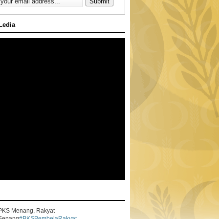
 Ledia
PKS Menang, Rakyat
Senang
#PKSPembelaRakyat