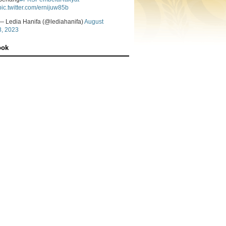
pic.twitter.com/ernijuw85b
— Ledia Hanifa (@lediahanifa)
August
8, 2023
ook