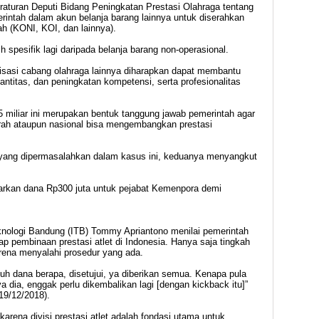
raturan Deputi Bidang Peningkatan Prestasi Olahraga tentang
rintah dalam akun belanja barang lainnya untuk diserahkan
h (KONI, KOI, dan lainnya).
 spesifik lagi daripada belanja barang non-operasional.
isasi cabang olahraga lainnya diharapkan dapat membantu
titas, dan peningkatan kompetensi, serta profesionalitas
 miliar ini merupakan bentuk tanggung jawab pemerintah agar
rah ataupun nasional bisa mengembangkan prestasi
yang dipermasalahkan dalam kasus ini, keduanya menyangkut
kan dana Rp300 juta untuk pejabat Kemenpora demi
eknologi Bandung (ITB) Tommy Apriantono menilai pemerintah
p pembinaan prestasi atlet di Indonesia. Hanya saja tingkah
arena menyalahi prosedur yang ada.
utuh dana berapa, disetujui, ya diberikan semua. Kenapa pula
a dia, enggak perlu dikembalikan lagi [dengan kickback itu]”
19/12/2018).
arena divisi prestasi atlet adalah fondasi utama untuk