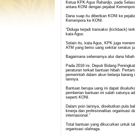
Ketua KPK Agus Rahardjo, pada Selasa
antara KONI dengan pejabat Kemenpora
Dana suap itu diberikan KONI ke pejab
Kemenpora ke KONI.
“Diduga terjadi transaksi (kickback) t
kata Agus.
Selain itu, kata Agus, KPK juga menem
ATM yang berisi uang sekitar seratus jut
Bagaimana sebenarnya alur dana hibah
Pada 2018 ini, Deputi Bidang Peningka
peraturan terkait bantuan hibah. Perta
pemerintah dalam akun belanja barang 
lainnya.
Bantuan berupa uang ini dapat disalurk
pemberian bantuan ini salah satunya a
seperti KONI.
Dalam poin lainnya, disebutkan pula b
kinerja dan profesionalitas organisasi
internasional.”
Total bantuan yang dikucurkan untuk ta
organisasi olahraga.