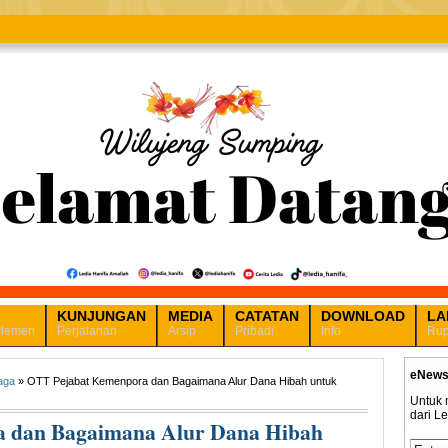
KUNJUNGAN
MEDIA
CATATAN
DOWNLOAD
LA
rlemen
Perjalanan
Arsip
Pribadi
Info
Rup
eNews
aga
» OTT Pejabat Kemenpora dan Bagaimana Alur Dana Hibah untuk
Untuk 
dari L
 dan Bagaimana Alur Dana Hibah