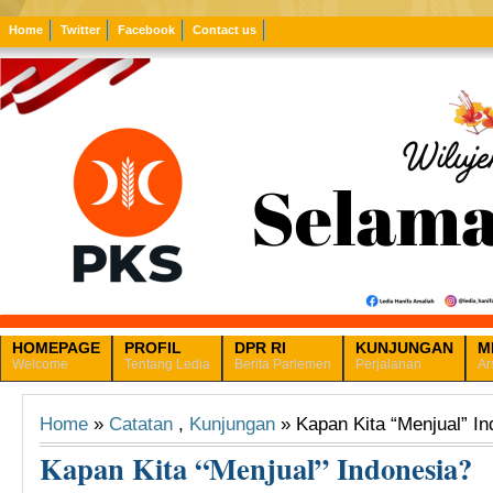
Home
Twitter
Facebook
Contact us
HOMEPAGE
PROFIL
DPR RI
KUNJUNGAN
M
Welcome
Tentang Ledia
Berita Parlemen
Perjalanan
Ar
Home
»
Catatan
,
Kunjungan
» Kapan Kita “Menjual” In
Kapan Kita “Menjual” Indonesia?