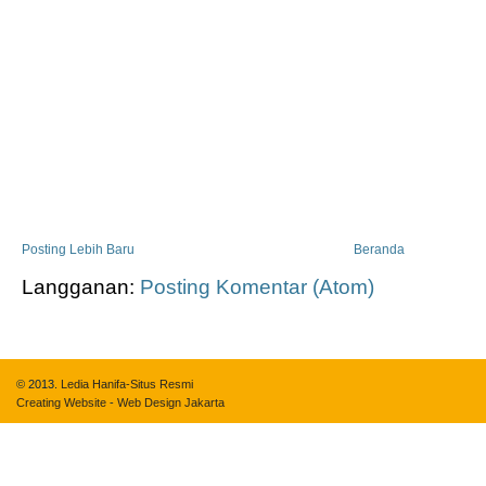
Posting Lebih Baru
Beranda
Langganan:
Posting Komentar (Atom)
© 2013.
Ledia Hanifa-Situs Resmi
Creating Website
-
Web Design Jakarta