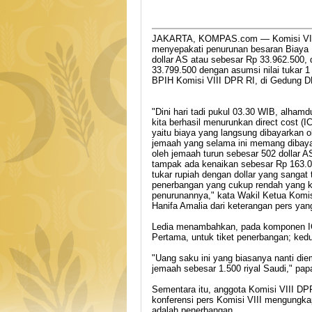
JAKARTA, KOMPAS.com — Komisi VIII
menyepakati penurunan besaran Biaya 
dollar AS atau sebesar Rp 33.962.500,
33.799.500 dengan asumsi nilai tukar 1 d
BPIH Komisi VIII DPR RI, di Gedung DPR
"Dini hari tadi pukul 03.30 WIB, alhamdu
kita berhasil menurunkan direct cost (IC
yaitu biaya yang langsung dibayarkan o
jemaah yang selama ini memang dibay
oleh jemaah turun sebesar 502 dollar AS
tampak ada kenaikan sebesar Rp 163.00
tukar rupiah dengan dollar yang sangat t
penerbangan yang cukup rendah yang ke
penurunannya," kata Wakil Ketua Komisi
Hanifa Amalia dari keterangan pers ya
Ledia menambahkan, pada komponen IC 
Pertama, untuk tiket penerbangan; ked
"Uang saku ini yang biasanya nanti di
jemaah sebesar 1.500 riyal Saudi," papa
Sementara itu, anggota Komisi VIII DP
konferensi pers Komisi VIII mengungk
adalah penerbangan.