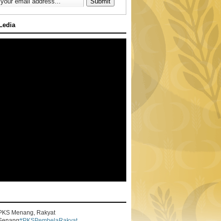
 Ledia
PKS Menang, Rakyat
Senang
#PKSPembelaRakyat