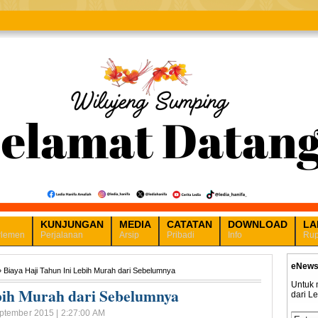
KUNJUNGAN
MEDIA
CATATAN
DOWNLOAD
LA
rlemen
Perjalanan
Arsip
Pribadi
Info
Rup
eNews
 Biaya Haji Tahun Ini Lebih Murah dari Sebelumnya
Untuk 
ebih Murah dari Sebelumnya
dari L
eptember 2015 | 2:27:00 AM