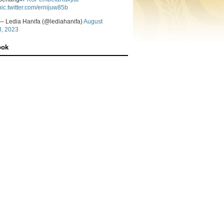
pic.twitter.com/ernijuw85b
— Ledia Hanifa (@lediahanifa)
August
8, 2023
ook