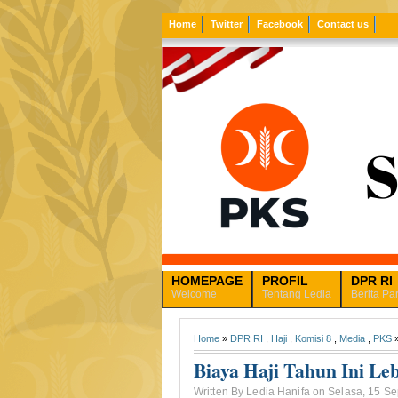
Home
Twitter
Facebook
Contact us
HOMEPAGE
PROFIL
DPR RI
Welcome
Tentang Ledia
Berita Pa
Home
»
DPR RI
,
Haji
,
Komisi 8
,
Media
,
PKS
»
Biaya Haji Tahun Ini L
Written By Ledia Hanifa on Selasa, 15 S