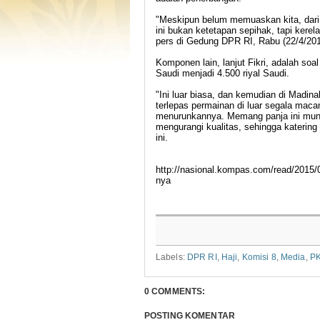
"Meskipun belum memuaskan kita, dari 2
ini bukan ketetapan sepihak, tapi kere
pers di Gedung DPR RI, Rabu (22/4/201
Komponen lain, lanjut Fikri, adalah so
Saudi menjadi 4.500 riyal Saudi.
"Ini luar biasa, dan kemudian di Madinah
terlepas permainan di luar segala maca
menurunkannya. Memang panja ini mungk
mengurangi kualitas, sehingga katering
ini.
http://nasional.kompas.com/read/2015/
nya
Labels:
DPR RI
,
Haji
,
Komisi 8
,
Media
,
P
0 COMMENTS:
POSTING KOMENTAR