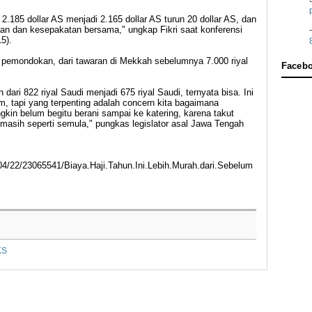
.185 dollar AS menjadi 2.165 dollar AS turun 20 dollar AS, dan
laan dan kesepakatan bersama," ungkap Fikri saat konferensi
5).
al pemondokan, dari tawaran di Mekkah sebelumnya 7.000 riyal
Faceb
 dari 822 riyal Saudi menjadi 675 riyal Saudi, ternyata bisa. Ini
m, tapi yang terpenting adalah concern kita bagaimana
in belum begitu berani sampai ke katering, karena takut
 masih seperti semula," pungkas legislator asal Jawa Tengah
04/22/23065541/Biaya.Haji.Tahun.Ini.Lebih.Murah.dari.Sebelum
KS