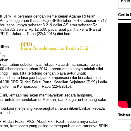
Cerita
 DPR RI bersama dengan Kementerian Agama RI telah
Penyelenggaraan Ibadah Haji (BPIH) tahun 2015 sebesar 2.717
 dari sebelumnya sebesar 3.219 dollar AS atau sebesar Rp
ollar AS senilai Rp 12.500, pada rapat panitia kerja (Panja)
 RI, Jakarta, Rabu (22/4/2015) dini hari.
lillah
),
leh
arkan
 dari tahun sebelumnya. Tetapi, kalau dilihat secara rupiah,
0 dibandingkan tahun 2014, karena masalahnya adalah nilai
inggi. Tapi, kita tertolong dengan biaya avtur untuk
mudian itu bisa jadi bagian kompensasi nilai kenaikan dan
 VIII DPR RI dari Faksi Partai Keadilan Sejahtera (PKS) Ledia
ng diterima Kompas.com, Rabu (22/4/2015).
ini, jemaah haji akan membayarkan secara langsung.
ua, untuk pemondokan di Mekkah; dan ketiga, untuk uang saku.
embarkasi menjelang keberangkatan akan dikembalikan kepada
r Ledia.
Twitter
R RI dari Fraksi PKS, Abdul Fikri Faqih, sebelumnya dalam
apkan, komponen yang paling berpengaruh dalam turunnya BPIH