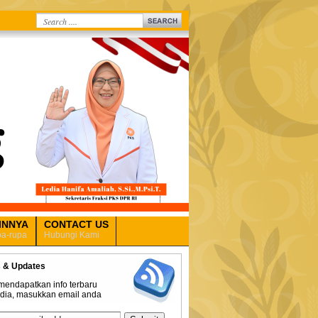
INNYA
CONTACT US
a-rupa
Hubungi Kami
 & Updates
mendapatkan info terbaru
edia, masukkan email anda