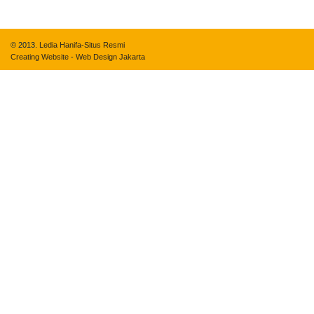
© 2013.
Ledia Hanifa-Situs Resmi
Creating Website
-
Web Design Jakarta