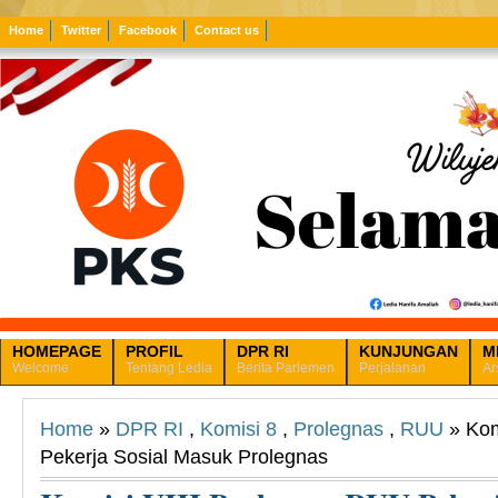
Home
Twitter
Facebook
Contact us
HOMEPAGE
PROFIL
DPR RI
KUNJUNGAN
M
Welcome
Tentang Ledia
Berita Parlemen
Perjalanan
Ar
Home
»
DPR RI
,
Komisi 8
,
Prolegnas
,
RUU
» Kom
Pekerja Sosial Masuk Prolegnas