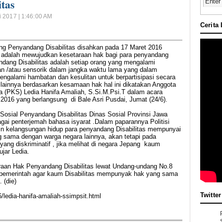
tas
i 2017 | 1:46:00 AM
Cerita
g Penyandang Disabilitas disahkan pada 17 Maret 2016
i adalah mewujudkan kesetaraan hak bagi para penyandang
ndang Disabilitas adalah setiap orang yang mengalami
 dan /atau sensorik dalam jangka waktu lama yang dalam
engalami hambatan dan kesulitan untuk berpartisipasi secara
 lainnya berdasarkan kesamaan hak hal ini dikatakan Anggota
ra (PKS) Ledia Hanifa Amaliah, S.Si.M.Psi.T dalam acara
2016 yang berlangsung di Bale Asri Pusdai, Jumat (24/6).
as Sosial Penyandang Disabilitas Dinas Sosial Provinsi Jawa
gai penterjemah bahasa isyarat .Dalam paparannya Politisi
kelangsungan hidup para penyandang Disabilitas mempunyai
 sama dengan warga negara lainnya, akan tetapi pada
ang diskriminatif , jika melihat di negara Jepang kaum
ujar Ledia.
raan Hak Penyandang Disabilitas lewat Undang-undang No.8
 pemerintah agar kaum Disabilitas mempunyak hak yang sama
 (die)
Twitter
ledia-hanifa-amaliah-ssimpsit.html