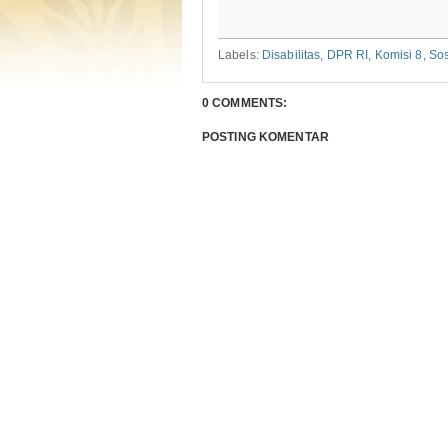
Labels:
Disabilitas
,
DPR RI
,
Komisi 8
,
Sos
0 COMMENTS:
POSTING KOMENTAR