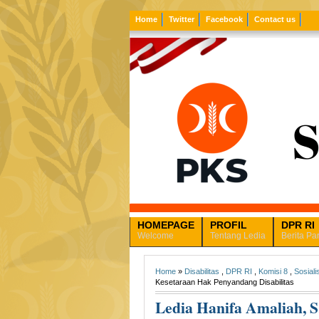
Home
Twitter
Facebook
Contact us
HOMEPAGE
PROFIL
DPR RI
Welcome
Tentang Ledia
Berita Pa
Home
»
Disabilitas
,
DPR RI
,
Komisi 8
,
Sosiali
Kesetaraan Hak Penyandang Disabilitas
Ledia Hanifa Amaliah, S.