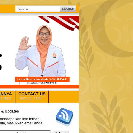
INNYA
CONTACT US
a-rupa
Hubungi Kami
 & Updates
mendapatkan info terbaru
edia, masukkan email anda