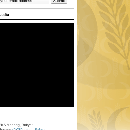
 Ledia
PKS Menang, Rakyat
Senang
#PKSPembelaRakyat