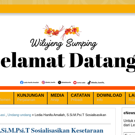
KUNJUNGAN
MEDIA
CATATAN
DOWNLOAD
LA
rlemen
Perjalanan
Arsip
Pribadi
Info
Rup
eNews
sasi
,
Undang-undang
» Ledia Hanifa Amaliah, S.Si.M.Psi.T Sosialisasikan
Untuk 
dari L
Si.M.Psi.T Sosialisasikan Kesetaraan