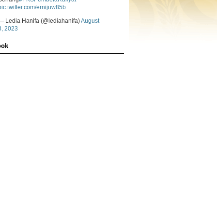
pic.twitter.com/ernijuw85b
— Ledia Hanifa (@lediahanifa)
August
8, 2023
ook