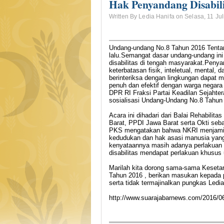
Hak Penyandang Disabili
Written By Ledia Hanifa on Selasa, 11 Jul
Undang-undang No.8 Tahun 2016 Tentan
lalu.Semangat dasar undang-undang in
disabilitas di tengah masyarakat.Penya
keterbatasan fisik, inteletual, mental,
berinteriksa dengan lingkungan dapat m
penuh dan efektif dengan warga negara
DPR RI Fraksi Partai Keadilan Sejahte
sosialisasi Undang-Undang No.8 Tahun 
Acara ini dihadari dari Balai Rehabilit
Barat, PPDI Jawa Barat serta Okti seba
PKS mengatakan bahwa NKRI menjamin 
kedudukan dan hak asasi manusia yang
kenyataannya masih adanya perlakuan y
disabilitas mendapat perlakuan khusus 
Marilah kita dorong sama-sama Keseta
Tahun 2016 , berikan masukan kepada
serta tidak termajinalkan pungkas Ledia.
http://www.suarajabarnews.com/2016/06/