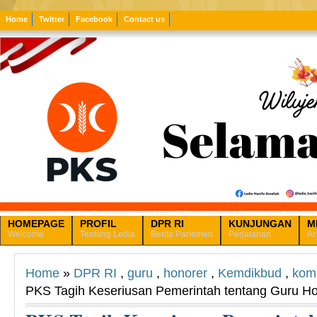
Home
Twitter
Facebook
Contact us
HOMEPAGE
PROFIL
DPR RI
KUNJUNGAN
M
Welcome
Tentang Ledia
Berita Parlemen
Perjalanan
Ar
Home
»
DPR RI
,
guru
,
honorer
,
Kemdikbud
,
komi
PKS Tagih Keseriusan Pemerintah tentang Guru H