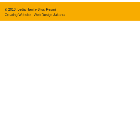
© 2013.
Ledia Hanifa-Situs Resmi
Creating Website
-
Web Design Jakarta