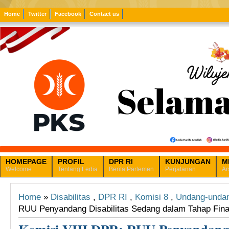
Home
Twitter
Facebook
Contact us
HOMEPAGE
PROFIL
DPR RI
KUNJUNGAN
M
Welcome
Tentang Ledia
Berita Parlemen
Perjalanan
Ar
Home
»
Disabilitas
,
DPR RI
,
Komisi 8
,
Undang-unda
RUU Penyandang Disabilitas Sedang dalam Tahap Final