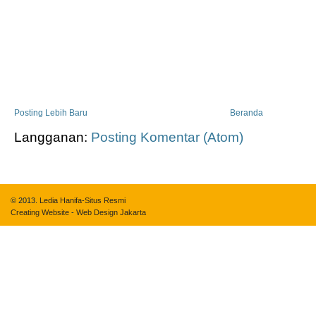
Posting Lebih Baru
Beranda
Langganan:
Posting Komentar (Atom)
© 2013.
Ledia Hanifa-Situs Resmi
Creating Website
-
Web Design Jakarta