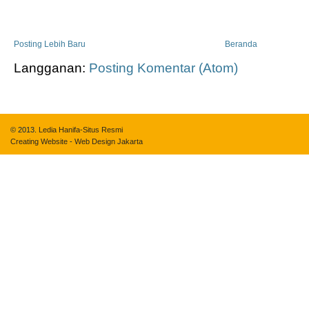
Posting Lebih Baru
Beranda
Langganan:
Posting Komentar (Atom)
© 2013.
Ledia Hanifa-Situs Resmi
Creating Website
-
Web Design Jakarta