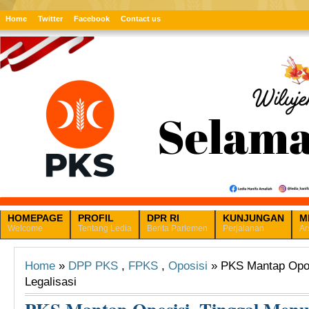
Home
Twitter
Facebook
Contact us
HOMEPAGE
PROFIL
DPR RI
KUNJUNGAN
M
Welcome
Tentang Ledia
Berita Parlemen
Perjalanan
Ar
Home
»
DPP PKS
,
FPKS
,
Oposisi
» PKS Mantap Opos
Legalisasi