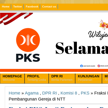
Home
Twitter
Facebook
Contact us
HOMEPAGE
PROFIL
DPR RI
KUNJUNGAN
M
Welcome
Tentang Ledia
Berita Parlemen
Perjalanan
Ar
Home
»
Agama
,
DPR RI
,
Komisi 8
,
PKS
» Fraksi
Pembangunan Gereja di NTT