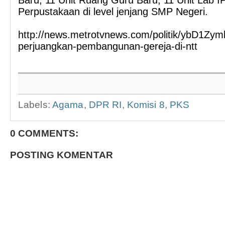
Baru, 11 Unit Ruang Guru Baru, 11 Unit Lab I
Perpustakaan di level jenjang SMP Negeri.
http://news.metrotvnews.com/politik/ybD1Zymk-
perjuangkan-pembangunan-gereja-di-ntt
Labels:
Agama
,
DPR RI
,
Komisi 8
,
PKS
0 COMMENTS:
POSTING KOMENTAR